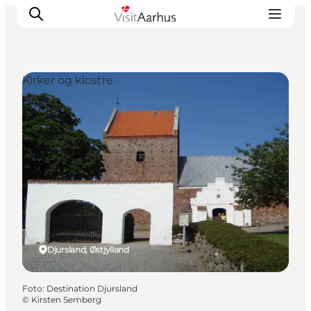
Kirker og klostre
Oplevelser
Kalender
Byer og steder
Planlæg ferien
Transport
Djursland, Østjylland
Foto
:
Destination Djursland
©
Kirsten Semberg