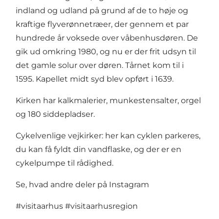
indland og udland på grund af de to høje og
kraftige flyverønnetræer, der gennem et par
hundrede år voksede over våbenhusdøren. De
gik ud omkring 1980, og nu er der frit udsyn til
det gamle solur over døren. Tårnet kom til i
1595. Kapellet midt syd blev opført i 1639.
Kirken har kalkmalerier, munkestensalter, orgel
og 180 siddepladser.
Cykelvenlige vejkirker: her kan cyklen parkeres,
du kan få fyldt din vandflaske, og der er en
cykelpumpe til rådighed.
Se, hvad andre deler på Instagram
#visitaarhus
#visitaarhusregion