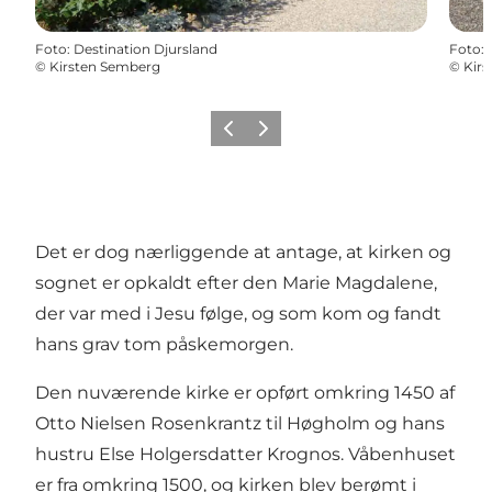
Foto
:
Destination Djursland
Foto
:
©
Kirsten Semberg
©
Kir
Forrige
Næste
Det er dog nærliggende at antage, at kirken og
sognet er opkaldt efter den Marie Magdalene,
der var med i Jesu følge, og som kom og fandt
hans grav tom påskemorgen.
Den nuværende kirke er opført omkring 1450 af
Otto Nielsen Rosenkrantz til Høgholm og hans
hustru Else Holgersdatter Krognos. Våbenhuset
er fra omkring 1500, og kirken blev berømt i