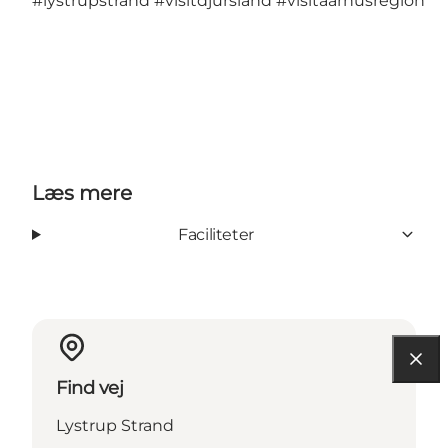
#lystrupstrand
#visitdjursland
#visitaarhusregion
Læs mere
Faciliteter
Find vej
Lystrup Strand