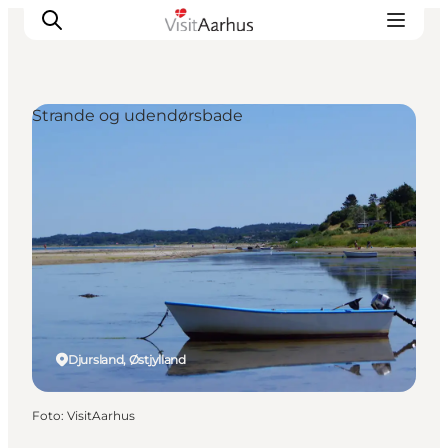
Strande og udendørsbade
Oplevelser
Kalender
Byer og steder
Planlæg ferien
Transport
Djursland, Østjylland
Foto
:
VisitAarhus