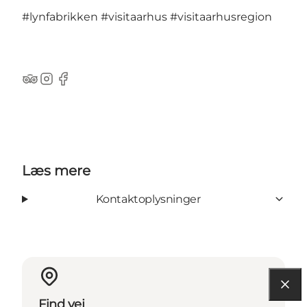
#lynfabrikken
#visitaarhus
#visitaarhusregion
TripAdvisor
Instagram
Facebook
Læs mere
Kontaktoplysninger
Find vej