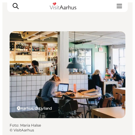
Cafeer
Oplevelser
Kalender
Byer og steder
Planlæg ferien
Transport
Aarhus, Østjylland
Foto
:
Maria Halse
©
VisitAarhus