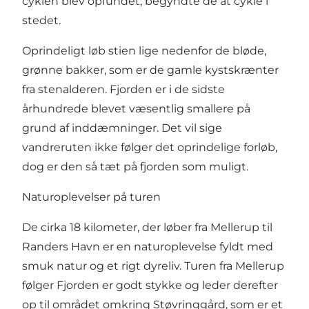
cyklen blev opfundet, begyndte de at cykle i
stedet.
Oprindeligt løb stien lige nedenfor de bløde,
grønne bakker, som er de gamle kystskrænter
fra stenalderen. Fjorden er i de sidste
århundrede blevet væsentlig smallere på
grund af inddæmninger. Det vil sige
vandreruten ikke følger det oprindelige forløb,
dog er den så tæt på fjorden som muligt.
Naturoplevelser på turen
De cirka 18 kilometer, der løber fra Mellerup til
Randers Havn er en naturoplevelse fyldt med
smuk natur og et rigt dyreliv. Turen fra Mellerup
følger Fjorden er godt stykke og leder derefter
op til området omkring Støvringgård, som er et