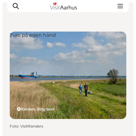
Ture på egen hånd
Oplevelser
Kalender
Byer og steder
Planlæg ferien
Transport
Randers, Østjylland
Foto
:
VisitRanders