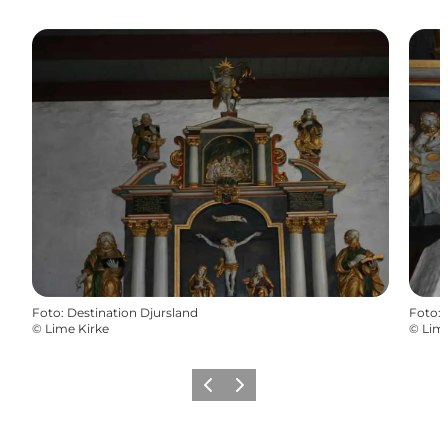
Foto
:
Destination Djursland
Foto
:
©
Lime Kirke
©
Lime
Forrige
Næste