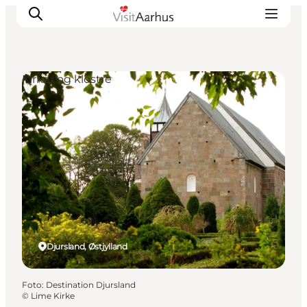
Kirker og klostre
Oplevelser
Kalender
Byer og steder
Planlæg ferien
Transport
Djursland, Østjylland
Foto
:
Destination Djursland
©
Lime Kirke