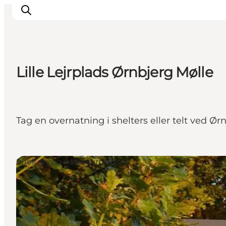
Lille Lejrplads Ørnbjerg Mølle
Oplevelser
Kalender
Byer og steder
Tag en overnatning i shelters eller telt ved Ø
Planlæg ferien
Transport
Shelters og naturlejrpladser