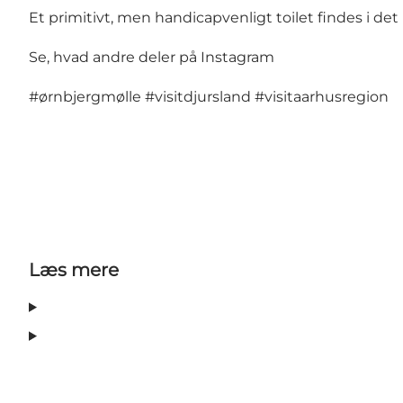
Et primitivt, men handicapvenligt toilet findes i det 
Se, hvad andre deler på Instagram
#ørnbjergmølle
#visitdjursland
#visitaarhusregion
Læs mere