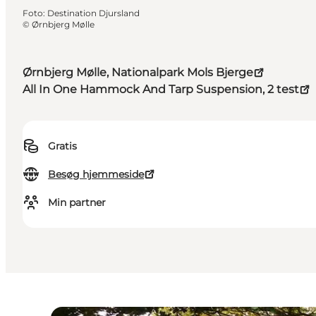
Foto
:
Destination Djursland
©
Ørnbjerg Mølle
Ørnbjerg Mølle, Nationalpark Mols Bjerge
All In One Hammock And Tarp Suspension, 2 test
Gratis
Besøg hjemmeside
Min partner