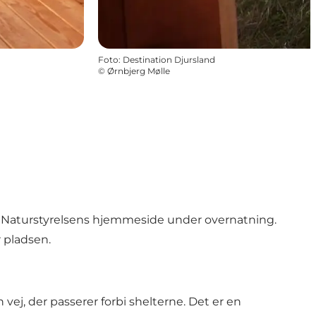
Foto
:
Destination Djursland
©
Ørnbjerg Mølle
på Naturstyrelsens hjemmeside under overnatning.
r pladsen.
vej, der passerer forbi shelterne. Det er en