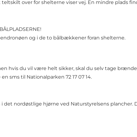
 teltskilt over for shelterne viser vej. En mindre plads 
Å BÅLPLADSERNE!
dendronøen og i de to bålbækkener foran shelterne.
 hvis du vil være helt sikker, skal du selv tage brænde 
en sms til Nationalparken 72 17 07 14.
i det nordøstlige hjørne ved Naturstyrelsens plancher.