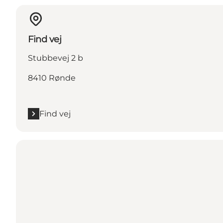
Find vej
Stubbevej 2 b
8410 Rønde
Find vej