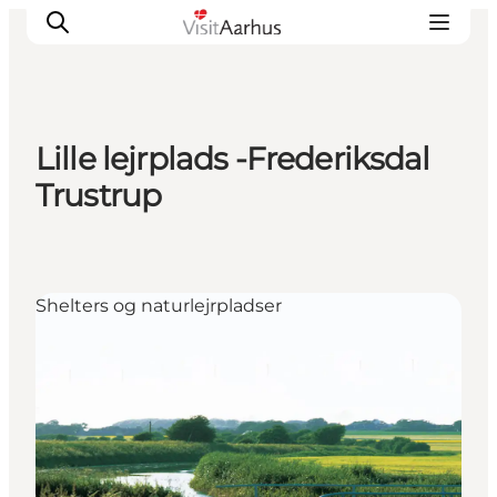
Lille lejrplads -Frederiksdal
Oplevelser
Trustrup
Kalender
Byer og steder
Planlæg ferien
Shelters og naturlejrpladser
Transport