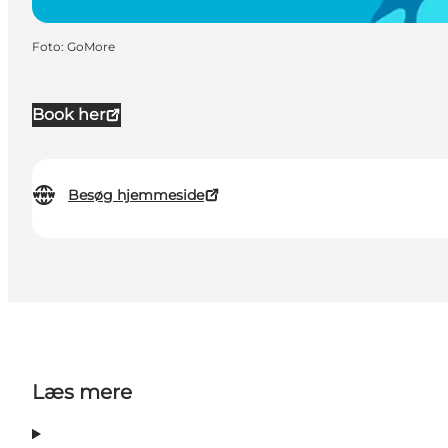
Foto
:
GoMore
Book her
Besøg hjemmeside
Læs mere