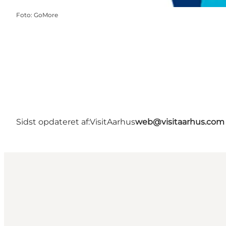
Foto
:
GoMore
Sidst opdateret af:
VisitAarhus
web@visitaarhus.com