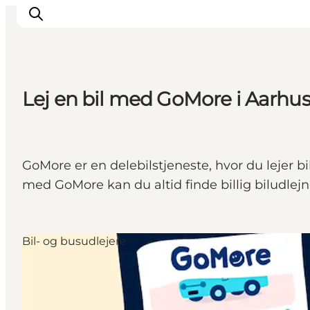
Lej en bil med GoMore i Aarhu
Oplevelser
Kalender
Byer og steder
GoMore er en delebilstjeneste, hvor du lejer bil
Planlæg ferien
med GoMore kan du altid finde billig biludlejni
Transport
Bil- og busudlejere