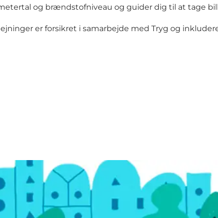
rtal og brændstofniveau og guider dig til at tage billed
 udlejninger er forsikret i samarbejde med Tryg og inklude