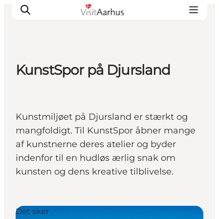
KunstSpor på Djursland
Oplevelser
Kalender
Byer og steder
Kunstmiljøet på Djursland er stærkt og
Planlæg ferien
mangfoldigt. Til KunstSpor åbner mange
Transport
af kunstnerne deres atelier og byder
indenfor til en hudløs ærlig snak om
kunsten og dens kreative tilblivelse.
Det sker