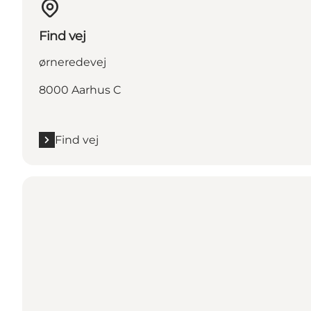
Find vej
ørneredevej
8000 Aarhus C
Find vej