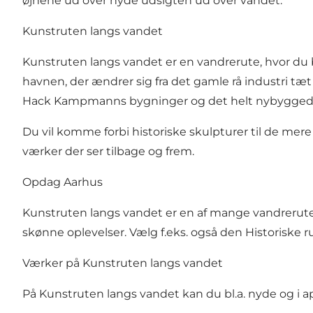
øjnene ud over nyde udsigten ud over vandet.
Kunstruten langs vandet
Kunstruten langs vandet er en vandrerute, hvor du 
havnen, der ændrer sig fra det gamle rå industri 
Hack Kampmanns bygninger og det helt nybyggede
Du vil komme forbi historiske skulpturer til de mer
værker der ser tilbage og frem.
Opdag Aarhus
Kunstruten langs vandet er en af mange vandreruter
skønne oplevelser. Vælg f.eks. også
den Historiske r
Værker på Kunstruten langs vandet
På Kunstruten langs vandet kan du bl.a. nyde og 