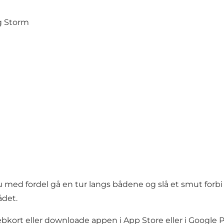
g Storm
ed fordel gå en tur langs bådene og slå et smut forbi ku
ådet.
bkort
eller downloade appen i
App Store
eller i
Google P