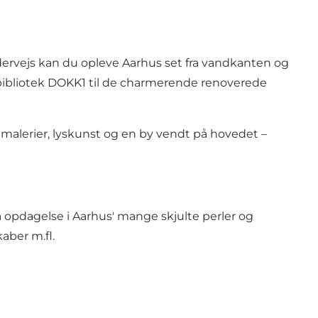
ervejs kan du opleve Aarhus set fra vandkanten og
bibliotek DOKK1 til de charmerende renoverede
gmalerier, lyskunst og en by vendt på hovedet –
 opdagelse i Aarhus' mange skjulte perler og
kaber
m.fl.