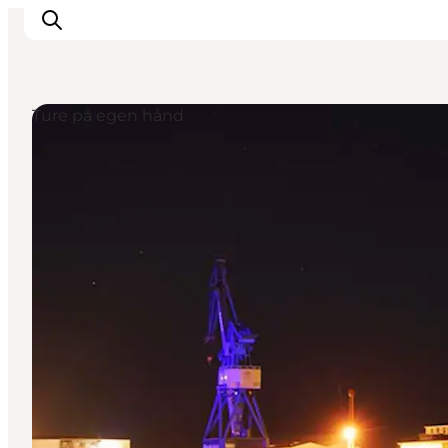
Ture på egen hånd
Oplevelser
Kalender
Byer og steder
Planlæg ferien
Transport