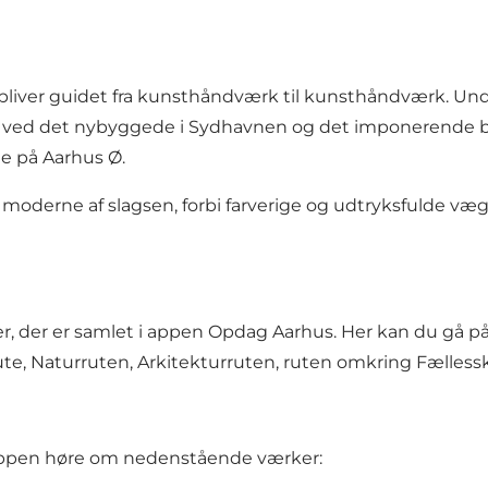
bliver guidet fra kunsthåndværk til kunsthåndværk. Und
tæt ved det nybyggede i Sydhavnen og det imponerende 
 på Aarhus Ø.
e moderne af slagsen, forbi farverige og udtryksfulde væ
, der er samlet i appen Opdag Aarhus. Her kan du gå på
ute
,
Naturruten
,
Arkitekturruten
, ruten omkring
Fælless
i appen høre om nedenstående værker: