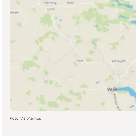
Foto
:
VisitAarhus