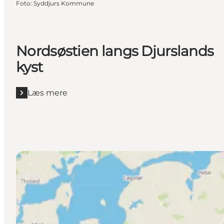
Foto
:
Syddjurs Kommune
Nordsøstien langs Djurslands
kyst
Læs mere
Læs mere "Nordsøstien langs Djurslands kyst"