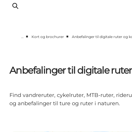
■
■
…
Kort og brochurer
Anbefalinger til digitale ruter og k
Oplevelser
Kalender
Byer og steder
Anbefalinger til digitale rute
Planlæg ferien
Transport
Find vandreruter, cykelruter, MTB-ruter, rideru
og anbefalinger til ture og ruter i naturen.