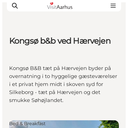
Kongsø b&b ved Hærvejen
Oplevelser
Kalender
Byer og steder
Kongsø B&B tæt på Hærvejen byder på
Planlæg ferien
overnatning i to hyggelige gæsteværelser
Transport
i et privat hjem midt i skoven syd for
Silkeborg - tæt på Hærvejen og det
smukke Søhøjlandet.
Bed & Breakfast