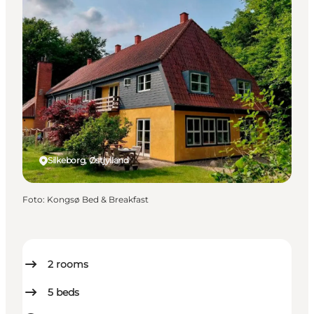
Silkeborg, Østjylland
Foto
:
Kongsø Bed & Breakfast
2
rooms
5
beds