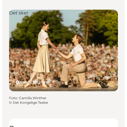
Det sker
Aarhus, Østjylland
Foto
:
Camilla Winther
©
Det Kongelige Teater