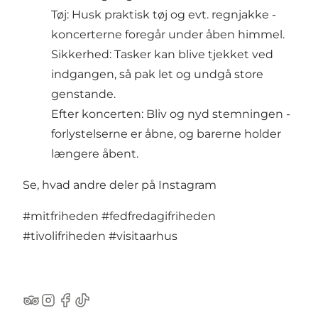
Tøj: Husk praktisk tøj og evt. regnjakke -
koncerterne foregår under åben himmel.
Sikkerhed: Tasker kan blive tjekket ved
indgangen, så pak let og undgå store
genstande.
Efter koncerten: Bliv og nyd stemningen -
forlystelserne er åbne, og barerne holder
længere åbent.
Se, hvad andre deler på Instagram
#mitfriheden
#fedfredagifriheden
#tivolifriheden
#visitaarhus
TripAdvisor
Instagram
Facebook
TikTok