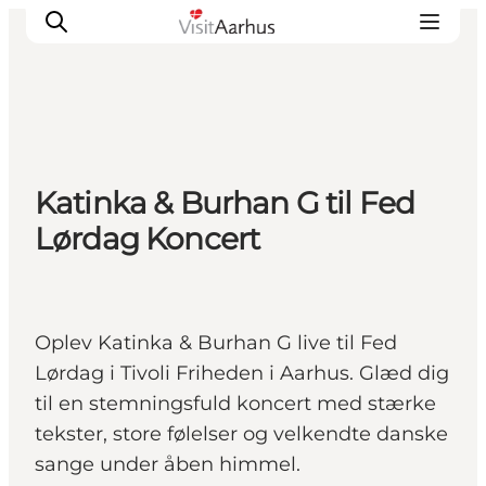
Oplevelser
Katinka & Burhan G til Fed
Kalender
Lørdag Koncert
Byer og steder
Planlæg ferien
Transport
Oplev Katinka & Burhan G live til Fed
Lørdag i Tivoli Friheden i Aarhus. Glæd dig
til en stemningsfuld koncert med stærke
tekster, store følelser og velkendte danske
sange under åben himmel.