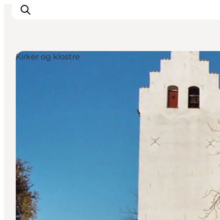
Kirker og klostre
Oplevelser
Kalender
Byer og steder
Planlæg ferien
Transport