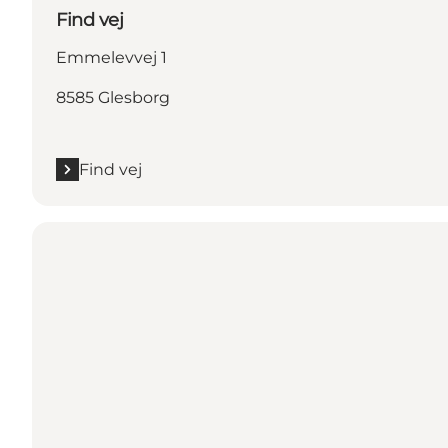
Find vej
Emmelevvej 1
8585 Glesborg
Find vej