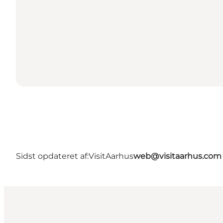
Sidst opdateret af:
VisitAarhus
web@visitaarhus.com