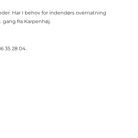
der. Har I behov for indendørs overnatning
 gang fra Karpenhøj.
6 35 28 04.