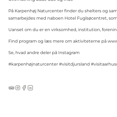
På Karpenhøj Naturcenter finder du shelters og sam
samarbejdes med naboen Hotel Fuglsøcentret, som ha
Uanset om du er en virksomhed, institution, foreni
Find program og læs mere om aktiviteterne på
www
Se, hvad andre deler på Instagram
#karpenhøjnaturcenter
#visitdjursland
#visitaarhus
TripAdvisor
Instagram
Facebook
LinkedIn