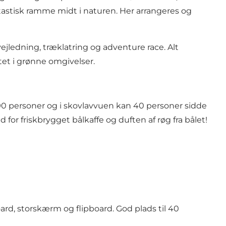
ntastisk ramme midt i naturen. Her arrangeres og
jledning, træklatring og adventure race. Alt
tet i grønne omgivelser.
-90 personer og i skovlavvuen kan 40 personer sidde
for friskbrygget bålkaffe og duften af røg fra bålet!
oard, storskærm og flipboard. God plads til 40