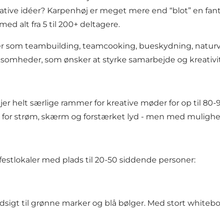
kreative idéer? Karpenhøj er meget mere end “blot” en fa
ed alt fra 5 til 200+ deltagere.
er som teambuilding, teamcooking, bueskydning, naturve
ksomheder, som ønsker at styrke samarbejde og kreativi
er helt særlige rammer for kreative møder for op til 80
man for strøm, skærm og forstærket lyd - men med mulighed 
estlokaler med plads til 20-50 siddende personer:
 udsigt til grønne marker og blå bølger. Med stort whiteb