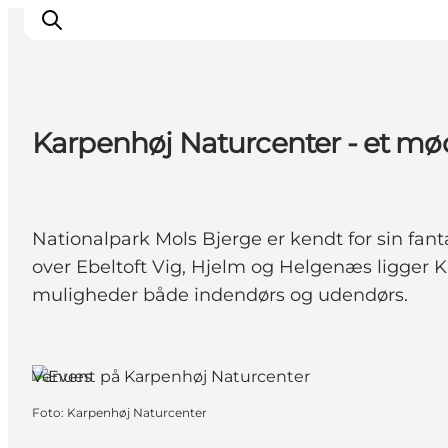
Karpenhøj Naturcenter - et mø
Oplevelser
Kalender
Byer og steder
Nationalpark Mols Bjerge er kendt for sin fan
Planlæg ferien
over Ebeltoft Vig, Hjelm og Helgenæs ligger 
Transport
muligheder både indendørs og udendørs.
Djursland, Østjylland
Venues
Foto
:
Karpenhøj Naturcenter