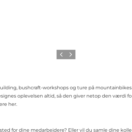
Forrige
Næste
building, bushcraft-workshops og ture på mountainbikes 
esignes oplevelsen altid, så den giver netop den værdi for
re her.
cested for dine medarbejdere? Eller vil du samle dine ko