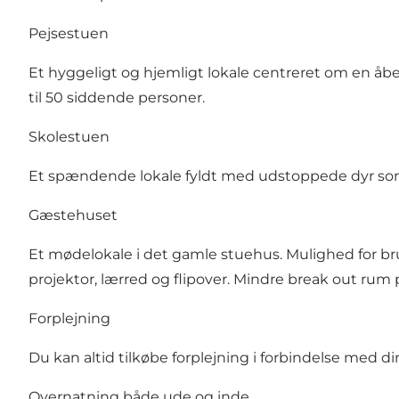
Pejsestuen
Et hyggeligt og hjemligt lokale centreret om en åben
til 50 siddende personer.
Skolestuen
Et spændende lokale fyldt med udstoppede dyr som h
Gæstehuset
Et mødelokale i det gamle stuehus. Mulighed for bru
projektor, lærred og flipover. Mindre break out rum p
Forplejning
Du kan altid tilkøbe forplejning i forbindelse med d
Overnatning både ude og inde