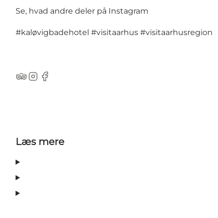
Se, hvad andre deler på Instagram
#kaløvigbadehotel
#visitaarhus
#visitaarhusregion
TripAdvisor
Instagram
Facebook
Læs mere