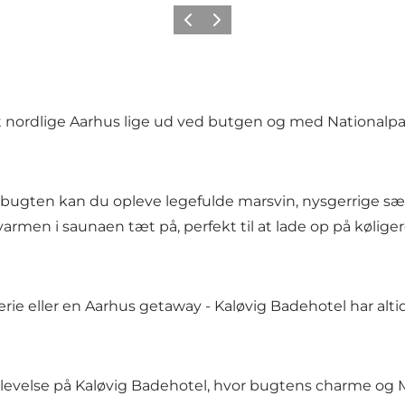
Forrige
Næste
et nordlige Aarhus lige ud ved butgen og med National
 I bugten kan du opleve legefulde marsvin, nysgerrige s
armen i saunaen tæt på, perfekt til at lade op på kølige
rie eller en Aarhus getaway - Kaløvig Badehotel har alt
evelse på Kaløvig Badehotel, hvor bugtens charme og M