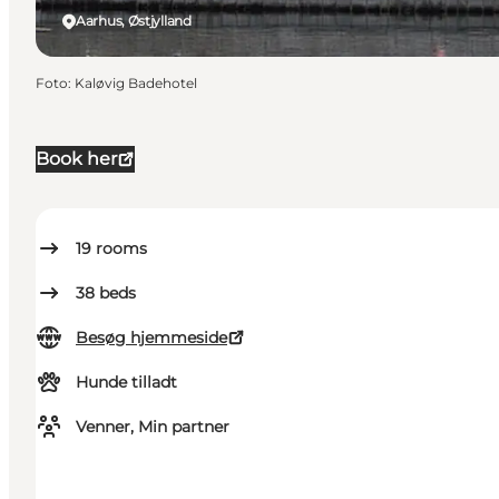
Aarhus, Østjylland
Foto
:
Kaløvig Badehotel
Book her
19
rooms
38
beds
Besøg hjemmeside
Hunde tilladt
Venner, Min partner