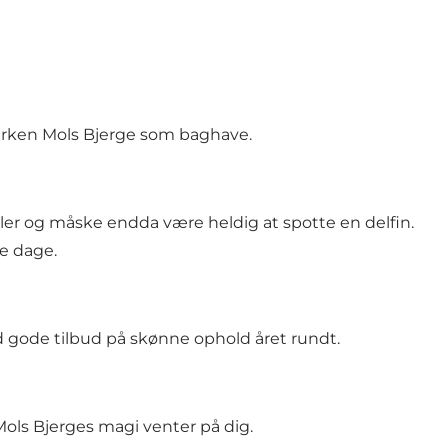
parken Mols Bjerge som baghave.
æler og måske endda være heldig at spotte en delfin.
re dage.
id gode tilbud på skønne ophold året rundt.
ols Bjerges magi venter på dig.