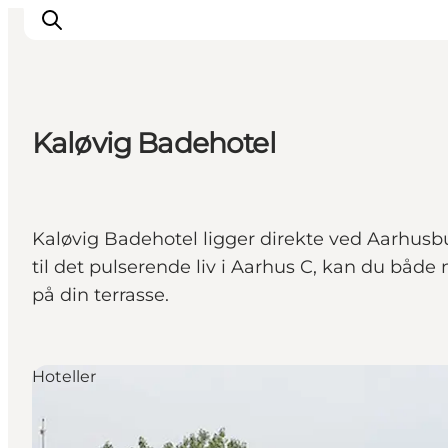
Kaløvig Badehotel
Oplevelser
Kalender
Byer og steder
Kaløvig Badehotel ligger direkte ved Aarhusb
Planlæg ferien
til det pulserende liv i Aarhus C, kan du både
Transport
på din terrasse.
Hoteller