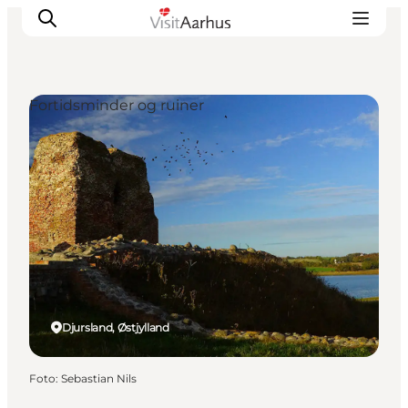
Fortidsminder og ruiner
Oplevelser
Kalender
Byer og steder
Planlæg ferien
Transport
Djursland, Østjylland
Foto
:
Sebastian Nils