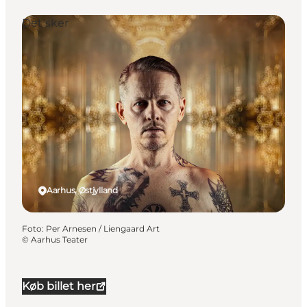
Det sker
Aarhus, Østjylland
Foto
:
Per Arnesen / Liengaard Art
©
Aarhus Teater
Køb billet her