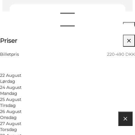
Datoer og tider
Datoer og tider
220-490 DKK
Priser
Besøg hjemmeside
Filtrér efter måned
20 August
Billetpris
220-490 DKK
Torsdag
21 August
Fredag
22 August
Lørdag
24 August
Mandag
25 August
Tirsdag
26 August
Onsdag
27 August
Find vej
Torsdag