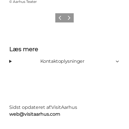
©
Aarhus Teater
Forrige
Næste
Læs mere
Kontaktoplysninger
Sidst opdateret af:
VisitAarhus
web@visitaarhus.com