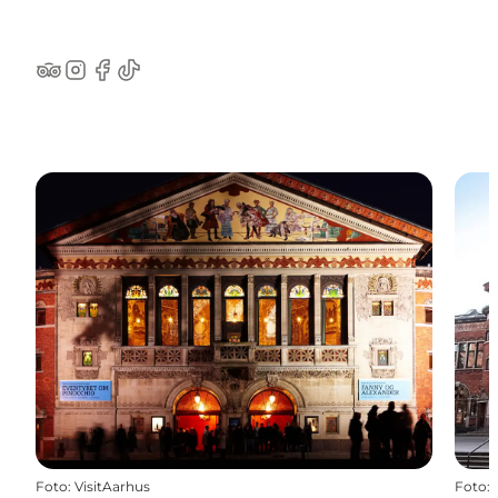
TripAdvisor
Instagram
Facebook
TikTok
Foto
:
VisitAarhus
Foto
: