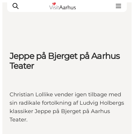
Oplevelser
Jeppe på Bjerget på Aarhus
Kalender
Teater
Byer og steder
Planlæg ferien
Transport
Christian Lollike vender igen tilbage med
sin radikale fortolkning af Ludvig Holbergs
klassiker Jeppe på Bjerget på Aarhus
Teater.