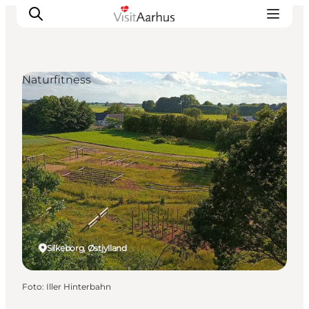
Naturfitness
Oplevelser
Kalender
Byer og steder
Planlæg ferien
Transport
Silkeborg, Østjylland
Foto
:
Iller Hinterbahn