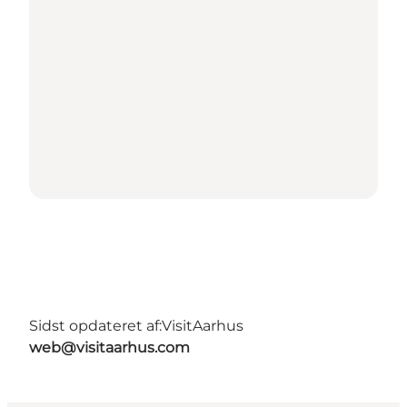
Sidst opdateret af:
VisitAarhus
web@visitaarhus.com