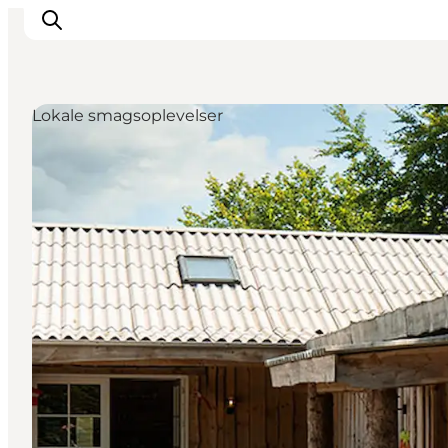
Lokale smagsoplevelser
Oplevelser
Kalender
Byer og steder
Planlæg ferien
Transport