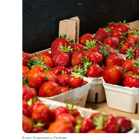
Foto
:
Francesca Dolnier