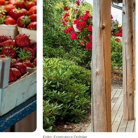
Foto
:
Francesca Dolnier