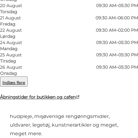
Foto
:
Bo Nørgaard
Foto
:
20 August
09:30 AM–05:30 PM
©
Silkeborg Kommune
©
Sil
Torsdag
21 August
09:30 AM–06:00 PM
Fredag
Forrige
Næste
22 August
09:30 AM–02:00 PM
Lørdag
24 August
09:30 AM–05:30 PM
Mandag
25 August
09:30 AM–05:30 PM
Det mest naturlige er et naturligt valg
Tirsdag
26 August
09:30 AM–05:30 PM
Du er ikke i tvivl, når du træder ind i
Onsdag
Heksekosten. Her finder du kun varer, der
Indlæs flere
nøjsomt er udvalgt. Alt er gode, lokale råvarer,
Åbningstider for butikken og cafen
herlige krydderier i løs vægt, sækkevis med
korn, bønner, kerner og ris, men også nænsom
hudpleje, miljøvenlige rengøringsmidler,
uldvarer, legetøj, kunstnerartikler og meget,
meget mere.