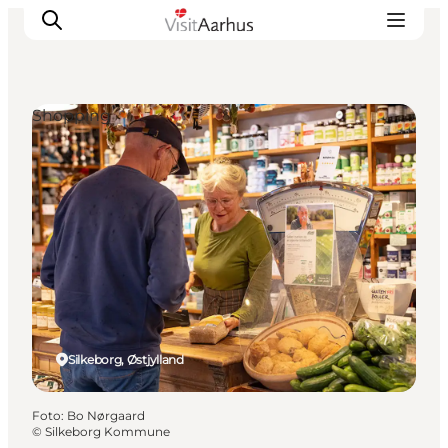
Shopping
Oplevelser
Kalender
Byer og steder
Planlæg ferien
Transport
Silkeborg, Østjylland
Foto
:
Bo Nørgaard
©
Silkeborg Kommune