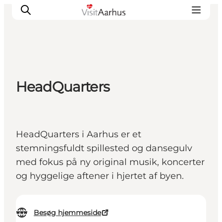
Oplevelser
HeadQuarters
Kalender
Byer og steder
Planlæg ferien
HeadQuarters i Aarhus er et
Transport
stemningsfuldt spillested og dansegulv
med fokus på ny original musik, koncerter
og hyggelige aftener i hjertet af byen.
Besøg hjemmeside