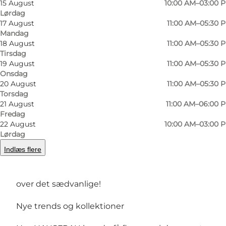
15 August
10:00 AM–03:00 
Lørdag
Foto
:
Bo Nørgaard
Foto
:
17 August
11:00 AM–05:30 
©
Silkeborg Kommune
©
Sil
Mandag
18 August
11:00 AM–05:30 
Tirsdag
Forrige
Næste
19 August
11:00 AM–05:30 
Onsdag
20 August
11:00 AM–05:30 
Torsdag
21 August
11:00 AM–06:00 
Tag dig tid og udforsk det brede udvalg af gode
Fredag
22 August
10:00 AM–03:00 
håndplukkede brands som bl.a. Apof, Ganni,
Lørdag
Skall Studio, Aiayu, Closed, American Vintage,
Indlæs flere
Herskind, Dea Kudibal, Ugg, Isabel Marant og
mange flere. Her får du en modeoplevelse ud
over det sædvanlige!
Nye trends og kollektioner