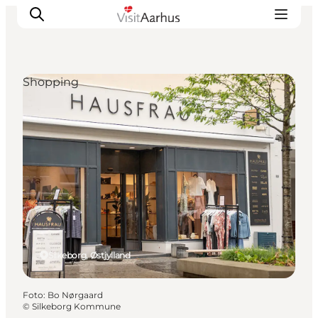
Shopping
Oplevelser
Kalender
Byer og steder
Planlæg ferien
Transport
Silkeborg, Østjylland
Foto
:
Bo Nørgaard
©
Silkeborg Kommune