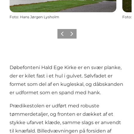
Foto
:
Hans Jørgen Lysholm
Foto
:
Forrige
Næste
Døbefonteni Hald Ege Kirke er en svær planke,
der er kilet fast i et hul i gulvet. Sølvfadet er
formet som del af en kugleskal, og dåbskanden
er udformet som en spand med hank.
Prædikestolen er udført med robuste
tømmerdetaljer, og fronten er dækket af et
stykke ufarvet klæde, samme slags er anvendt
til knæfald. Billedvævningen på forsiden af