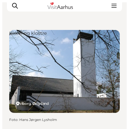
Kirker og klostre
Oplevelser
Kalender
Byer og steder
Planlæg ferien
Transport
Viborg, Østjylland
Foto
:
Hans Jørgen Lysholm