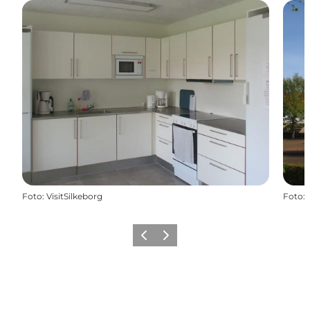
Foto
:
VisitSilkeborg
Foto
:
Forrige
Næste