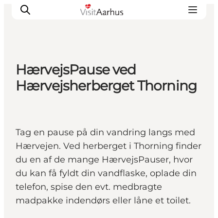
HærvejsPause ved
Oplevelser
Hærvejsherberget Thorning
Kalender
Byer og steder
Planlæg ferien
Tag en pause på din vandring langs med
Transport
Hærvejen. Ved herberget i Thorning finder
du en af de mange HærvejsPauser, hvor
du kan få fyldt din vandflaske, oplade din
telefon, spise den evt. medbragte
madpakke indendørs eller låne et toilet.