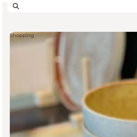
Shopping
Oplevelser
Kalender
Byer og steder
Planlæg ferien
Transport