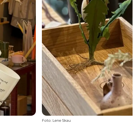
Foto
:
Lene Skau