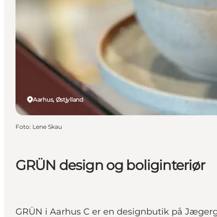
Aarhus, Østjylland
Foto
:
Lene Skau
GRÜN design og boliginteriør
GRÜN i Aarhus C er en designbutik på Jægergår