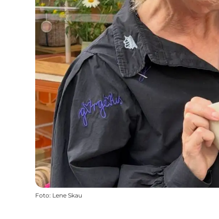
Foto
:
Lene Skau