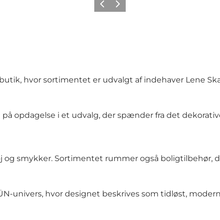
Forrige
Næste
 butik, hvor sortimentet er udvalgt af indehaver Lene S
å opdagelse i et udvalg, der spænder fra det dekorative
j og smykker. Sortimentet rummer også boligtilbehør, de
N-univers, hvor designet beskrives som tidløst, moderne