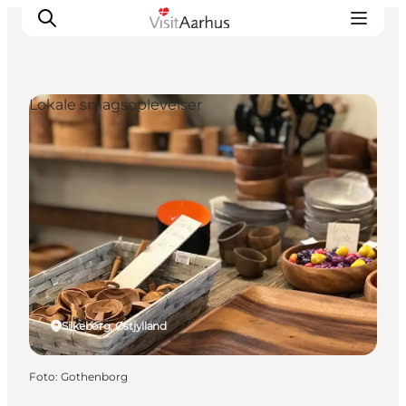
Lokale smagsoplevelser
Oplevelser
Kalender
Byer og steder
Planlæg ferien
Transport
Silkeborg, Østjylland
Foto
:
Gothenborg