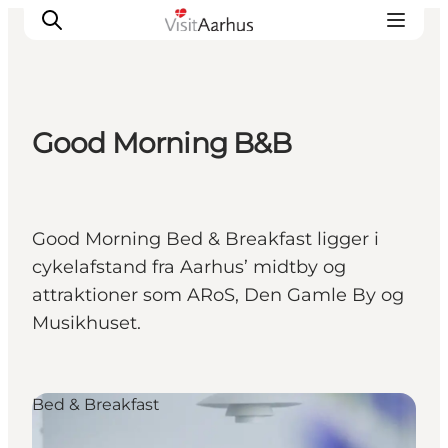
Good Morning B&B
Oplevelser
Kalender
Byer og steder
Good Morning Bed & Breakfast ligger i
Planlæg ferien
cykelafstand fra Aarhus’ midtby og
Transport
attraktioner som ARoS, Den Gamle By og
Musikhuset.
Bed & Breakfast