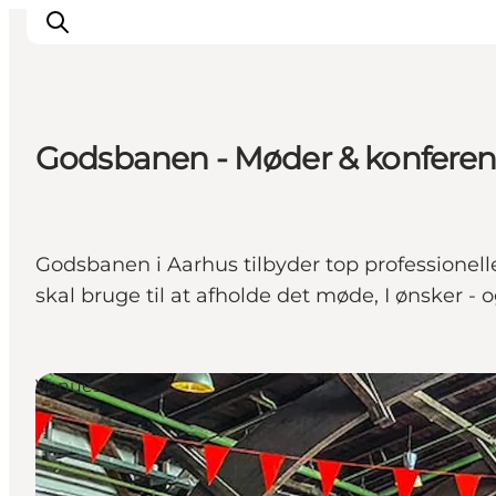
Godsbanen - Møder & konferen
Oplevelser
Kalender
Byer og steder
Godsbanen i Aarhus tilbyder top professionelle m
Planlæg ferien
skal bruge til at afholde det møde, I ønsker -
Transport
Venues