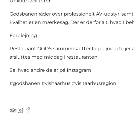
Unikke faciliteter
Godsbanen råder over professionelt AV-udstyr, samt l
kvalitet er en mærkesag. Der er derfor alt, hvad I b
Forplejning
Restaurant GODS sammensætter forplejning til jer 
afsluttes med middag i restauranten.
Se, hvad andre deler på Instagram
#godsbanen
#visitaarhus
#visitaarhusregion
TripAdvisor
Instagram
Facebook