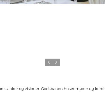
Forrige
Næste
tore tanker og visioner. Godsbanen huser møder og konfer