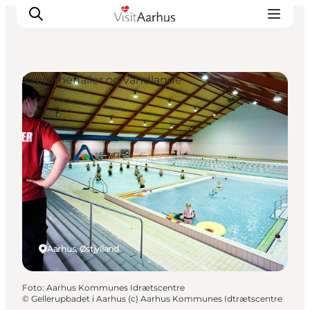
Svømmehaller og vandlande
Oplevelser
Kalender
Byer og steder
Planlæg ferien
Transport
Aarhus, Østjylland
Foto
:
Aarhus Kommunes Idrætscentre
©
Gellerupbadet i Aarhus (c) Aarhus Kommunes Idtrætscentre