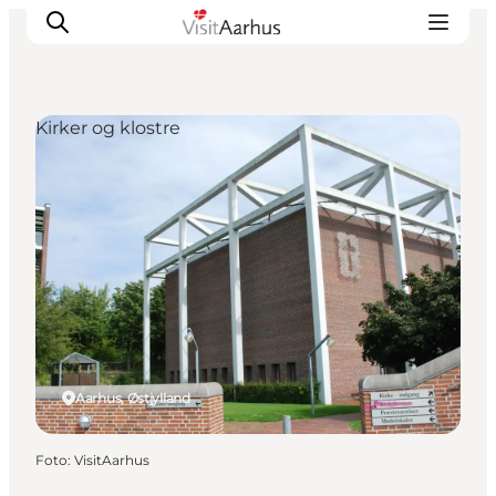
Kirker og klostre
Oplevelser
Kalender
Byer og steder
Planlæg ferien
Transport
Aarhus, Østjylland
Foto
:
VisitAarhus