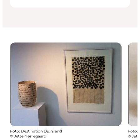
Foto
:
Destination Djursland
Foto
:
©
Jette Nørregaard
©
Jett