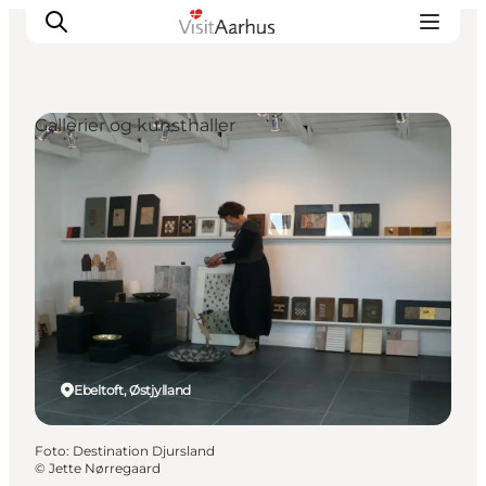
Gallerier og kunsthaller
Oplevelser
Kalender
Byer og steder
Planlæg ferien
Transport
Ebeltoft, Østjylland
Foto
:
Destination Djursland
©
Jette Nørregaard