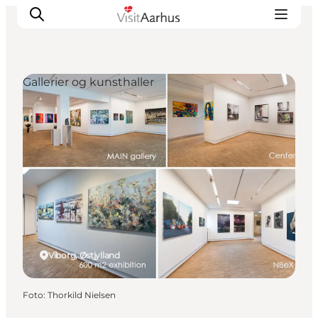
Gallerier og kunsthaller
Oplevelser
Kalender
Byer og steder
Planlæg ferien
Transport
Viborg, Østjylland
Foto
:
Thorkild Nielsen