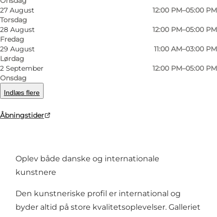
Onsdag
27 August
12:00 PM–05:00 PM
Foto
:
galleri NB
Foto
:
Torsdag
28 August
12:00 PM–05:00 PM
Fredag
Forrige
Næste
29 August
11:00 AM–03:00 PM
Lørdag
2 September
12:00 PM–05:00 PM
Onsdag
Indlæs flere
Galleri NB Viborg er et stort galleri i Viborgs
centrum. Galleriet er delt op i
Åbningstider
udstillingsområderne MAIN gallery, CENTER
gallery og NBeX project.
Oplev både danske og internationale
kunstnere
Den kunstneriske profil er international og
byder altid på store kvalitetsoplevelser. Galleriet