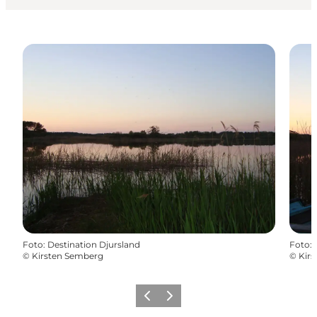
Foto
:
Destination Djursland
Foto
:
©
Kirsten Semberg
©
Kir
Forrige
Næste