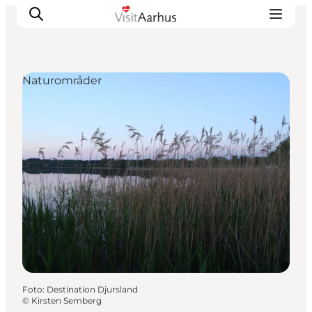
Naturområder
Oplevelser
Kalender
Byer og steder
Planlæg ferien
Transport
Foto
:
Destination Djursland
©
Kirsten Semberg