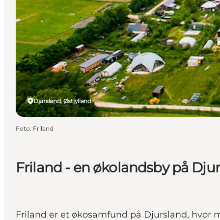
Djursland, Østjylland
Foto
:
Friland
Friland - en økolandsby på Dju
Friland er et økosamfund på Djursland, hvor