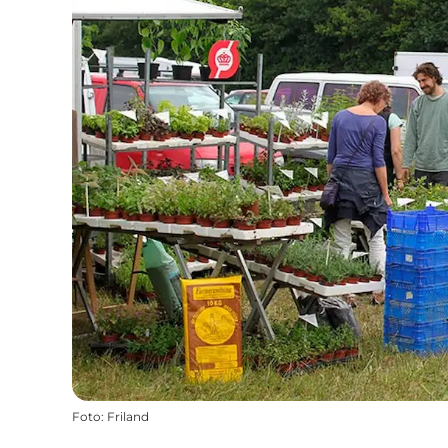
Foto
:
Friland