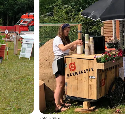
Foto
:
Friland