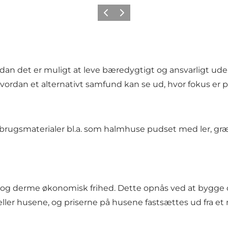
Forrige
Næste
an det er muligt at leve bæredygtigt og ansvarligt uden
hvordan et alternativt samfund kan se ud, hvor fokus e
brugsmaterialer bl.a. som halmhuse pudset med ler, græ
d og derme økonomisk frihed. Dette opnås ved at bygge
eller husene, og priserne på husene fastsættes ud fra e