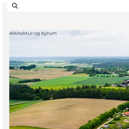
Arkitektur og byrum
Oplevelser
Kalender
Byer og steder
Planlæg ferien
Transport