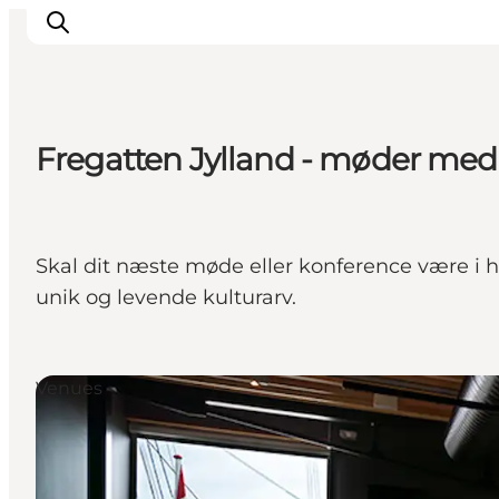
Fregatten Jylland - møder med
Oplevelser
Kalender
Byer og steder
Skal dit næste møde eller konference være i h
Planlæg ferien
unik og levende kulturarv.
Transport
Venues