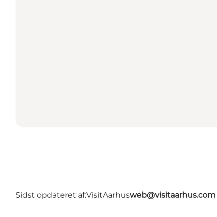
Sidst opdateret af:
VisitAarhus
web@visitaarhus.com