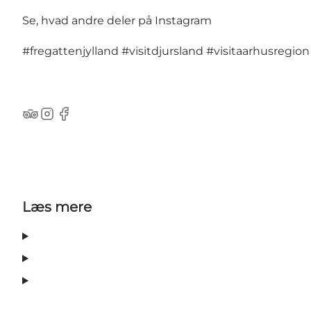
Se, hvad andre deler på Instagram
#fregattenjylland
#visitdjursland
#visitaarhusregion
TripAdvisor
Instagram
Facebook
Læs mere