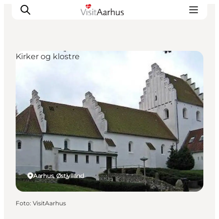
Kirker og klostre
Oplevelser
Kalender
Byer og steder
Planlæg ferien
Transport
Aarhus, Østjylland
Foto
:
VisitAarhus