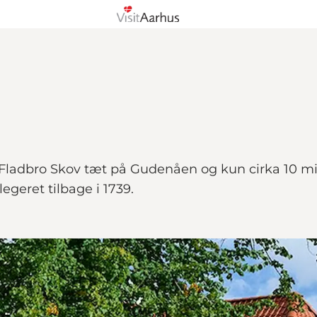
 i Fladbro Skov tæt på Gudenåen og kun cirka 10 m
egeret tilbage i 1739.