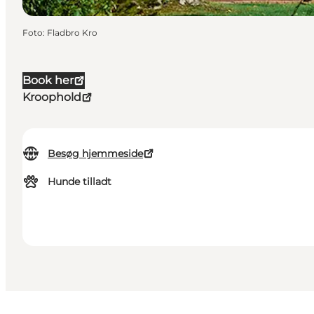
Foto
:
Fladbro Kro
Book her
Kroophold
Besøg hjemmeside
Hunde tilladt