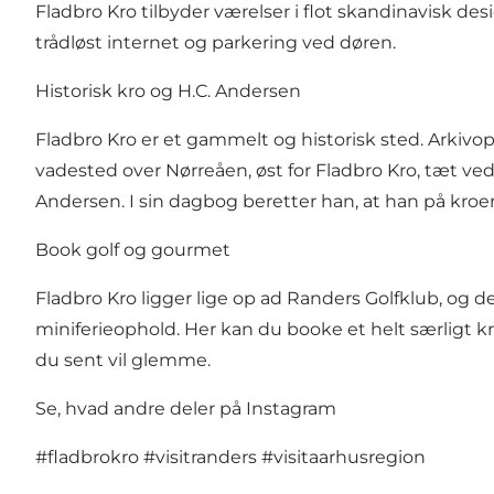
Fladbro Kro tilbyder værelser i flot skandinavisk des
trådløst internet og parkering ved døren.
Historisk kro og H.C. Andersen
Fladbro Kro er et gammelt og historisk sted. Arkivopt
vadested over Nørreåen, øst for Fladbro Kro, tæt v
Andersen. I sin dagbog beretter han, at han på kr
Book golf og gourmet
Fladbro Kro ligger lige op ad Randers Golfklub, og 
miniferieophold. Her kan du
booke et helt særligt 
du sent vil glemme.
Se, hvad andre deler på Instagram
#fladbrokro
#visitranders
#visitaarhusregion