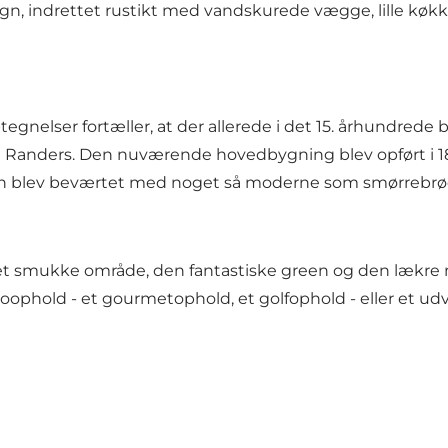
ign, indrettet rustikt med vandskurede vægge, lille køkke
egnelser fortæller, at der allerede i det 15. århundrede b
ed Randers. Den nuværende hovedbygning blev opført i 1
oen blev beværtet med noget så moderne som smørrebrød
det smukke område, den fantastiske green og den lækre m
kroophold
- et gourmetophold, et golfophold - eller et ud