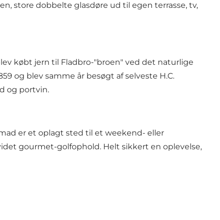
n, store dobbelte glasdøre ud til egen terrasse, tv,
lev købt jern til Fladbro-"broen" ved det naturlige
859 og blev samme år besøgt af selveste H.C.
 og portvin.
ad er et oplagt sted til et weekend- eller
videt gourmet-golfophold. Helt sikkert en oplevelse,