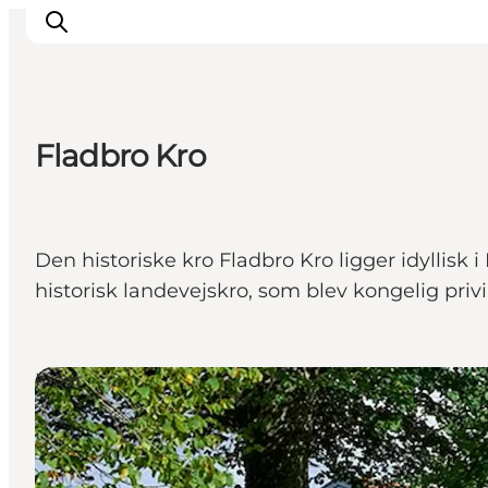
Fladbro Kro
Oplevelser
Kalender
Byer og steder
Den historiske kro Fladbro Kro ligger idyllisk
Planlæg ferien
historisk landevejskro, som blev kongelig privil
Transport
Kroer