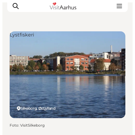
Lystfiskeri
Oplevelser
Kalender
Byer og steder
Planlæg ferien
Transport
Silkeborg, Østjylland
Foto
:
VisitSilkeborg