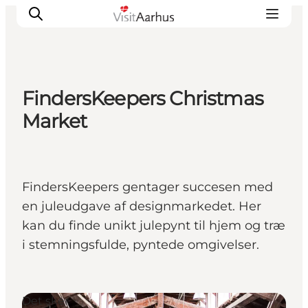
FindersKeepers Christmas
Oplevelser
Market
Kalender
Byer og steder
Planlæg ferien
FindersKeepers gentager succesen med
Transport
en juleudgave af designmarkedet. Her
kan du finde unikt julepynt til hjem og træ
i stemningsfulde, pyntede omgivelser.
Det sker