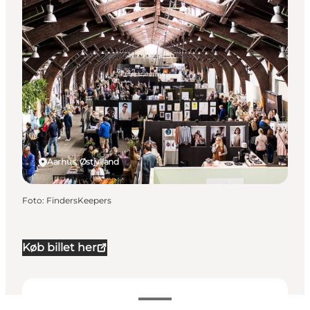
Aarhus, Østjylland
Foto
:
FindersKeepers
Køb billet her
Se priser