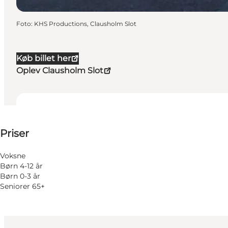
Foto
:
KHS Productions, Clausholm Slot
Køb billet her
Oplev Clausholm Slot
Se priser
Priser
Besøg hjemmeside
Hunde tilladt
Voksne
Børn 4-12 år
Børn 0-3 år
Seniorer 65+