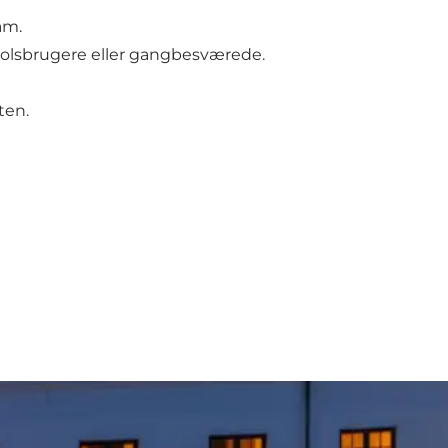
am.
stolsbrugere eller gangbesværede.
ten.