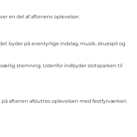
iver en del af aftenens oplevelser.
et byder på eventyrlige indslag, musik, skuespil og
 særlig stemning. Udenfor indbyder slotsparken til
 på aftenen afsluttes oplevelsen med festfyrværkeri.