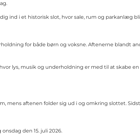
ag.
ig ind i et historisk slot, hvor sale, rum og parkanlæg bl
erholdning for både børn og voksne. Aftenerne blandt and
 hvor lys, musik og underholdning er med til at skabe en
mens aftenen folder sig ud i og omkring slottet. Sidst
 onsdag den 15. juli 2026.