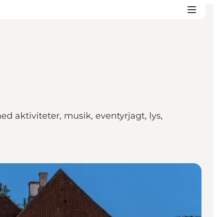
aktiviteter, musik, eventyrjagt, lys,