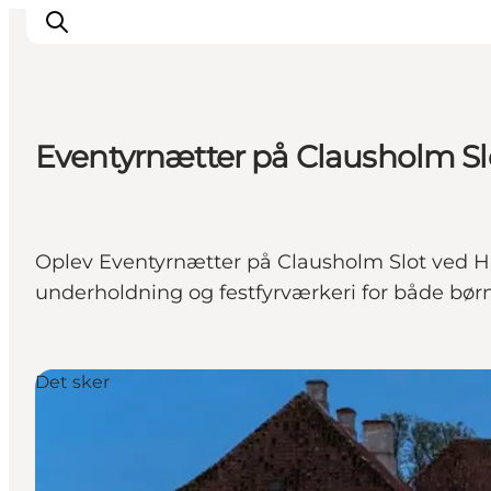
Eventyrnætter på Clausholm Sl
Oplevelser
Kalender
Byer og steder
Oplev Eventyrnætter på Clausholm Slot ved Had
Planlæg ferien
underholdning og festfyrværkeri for både bør
Transport
Det sker