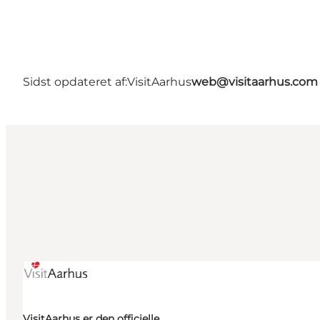
Sidst opdateret af:
VisitAarhus
web@visitaarhus.com
VisitAarhus er den officielle