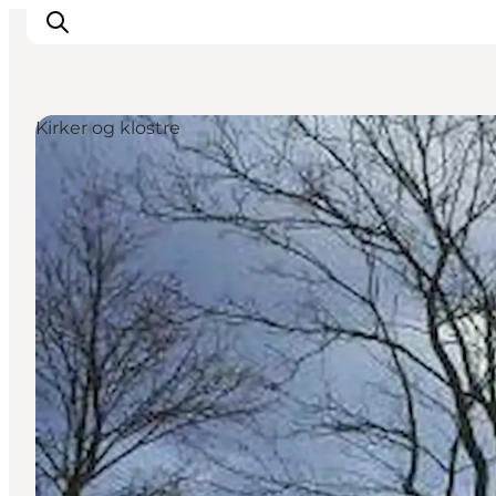
Kirker og klostre
Oplevelser
Kalender
Byer og steder
Planlæg ferien
Transport