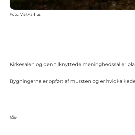
Foto
:
VisitAarhus
Kirkesalen og den tilknyttede meninghedssal er pl
Bygningerne er opført af mursten og er hvidkalked
Tripadvisor