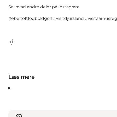
Se, hvad andre deler på Instagram
#ebeltoftfodboldgolf
#visitdjursland
#visitaarhusre
Facebook
Læs mere