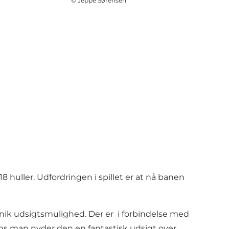
©
Jeppe Sørensen
 huller. Udfordringen i spillet er at nå banen
unik udsigtsmulighed. Der er i forbindelse med
ens man nyder den en fantastisk udsigt over