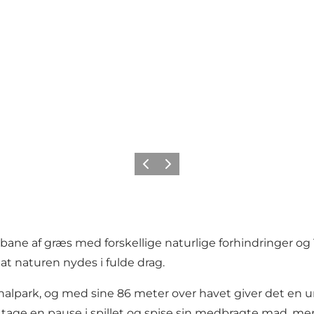
Forrige
Næste
ne af græs med forskellige naturlige forhindringer og 18
 naturen nydes i fulde drag.
onalpark, og med sine 86 meter over havet giver det en 
t tage en pause i spillet og spise sin medbragte mad, m