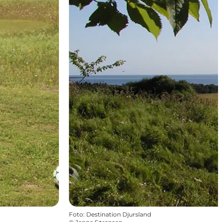
Foto
:
Destination Djursland