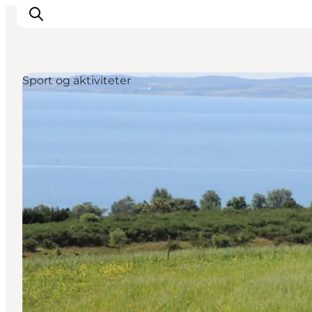
Sport og aktiviteter
Oplevelser
Kalender
Byer og steder
Planlæg ferien
Transport