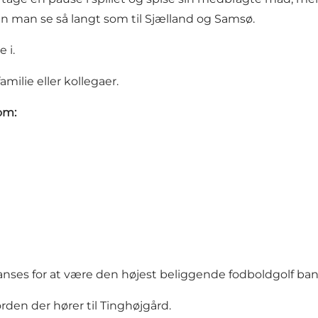
kan man se så langt som til Sjælland og Samsø.
 i.
ilie eller kollegaer.
om:
anses for at være den højest beliggende fodboldgolf ba
rden der hører til Tinghøjgård.