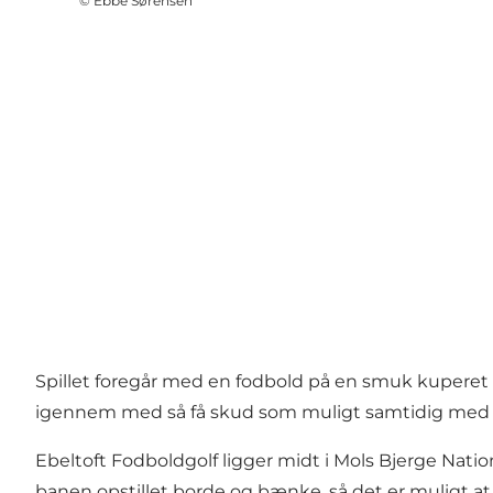
©
Ebbe Sørensen
Spillet foregår med en fodbold på en smuk kuperet ba
igennem med så få skud som muligt samtidig med at
Ebeltoft Fodboldgolf ligger midt i Mols Bjerge Nati
banen opstillet borde og bænke, så det er muligt a