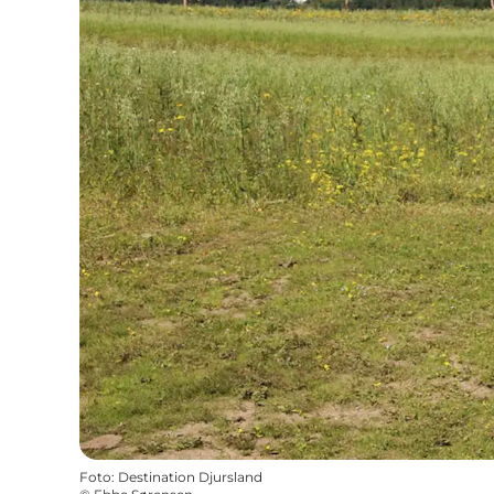
Foto
:
Destination Djursland