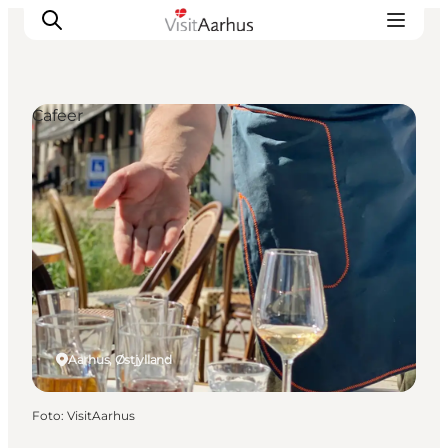
Cafeer
Oplevelser
Kalender
Byer og steder
Planlæg ferien
Transport
Aarhus, Østjylland
Foto
:
VisitAarhus