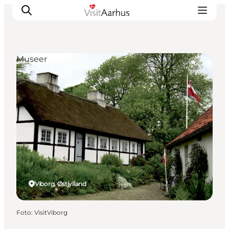
Museer
Oplevelser
Kalender
Byer og steder
Planlæg ferien
Transport
Viborg, Østjylland
Foto
:
VisitViborg