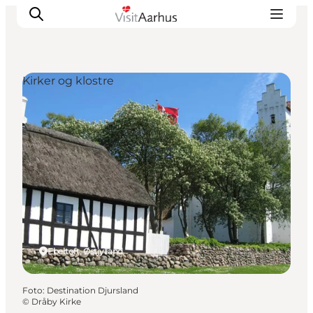
Kirker og klostre
Oplevelser
Kalender
Byer og steder
Planlæg ferien
Transport
Ebeltoft, Østjylland
Foto
:
Destination Djursland
©
Dråby Kirke