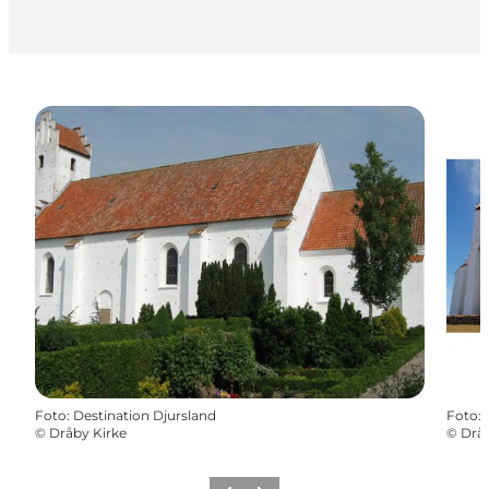
Foto
:
Destination Djursland
Foto
:
©
Dråby Kirke
©
Dråb