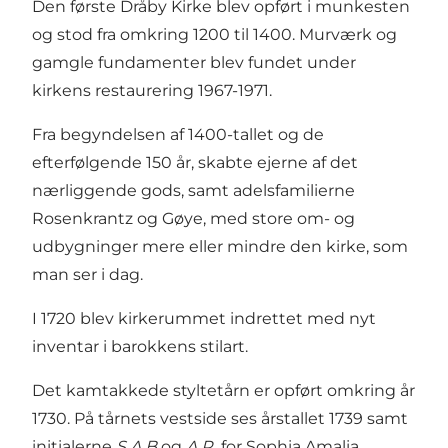
Den første Dråby Kirke blev opført i munkesten
og stod fra omkring 1200 til 1400. Murværk og
gamgle fundamenter blev fundet under
kirkens restaurering 1967-1971.
Fra begyndelsen af 1400-tallet og de
efterfølgende 150 år, skabte ejerne af det
nærliggende gods, samt adelsfamilierne
Rosenkrantz og Gøye, med store om- og
udbygninger mere eller mindre den kirke, som
man ser i dag.
I 1720 blev kirkerummet indrettet med nyt
inventar i barokkens stilart.
Det kamtakkede styltetårn er opført omkring år
1730. På tårnets vestside ses årstallet 1739 samt
initialerne
S A B
og
A R
for Sophia Amalia