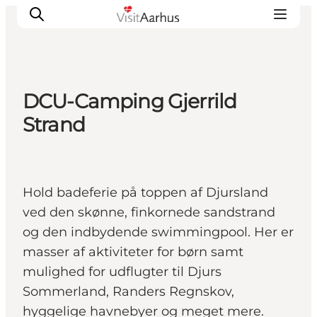
DCU-Camping Gjerrild
Oplevelser
Strand
Kalender
Byer og steder
Planlæg ferien
Hold badeferie på toppen af Djursland
Transport
ved den skønne, finkornede sandstrand
og den indbydende swimmingpool. Her er
masser af aktiviteter for børn samt
mulighed for udflugter til Djurs
Sommerland, Randers Regnskov,
hyggelige havnebyer og meget mere.