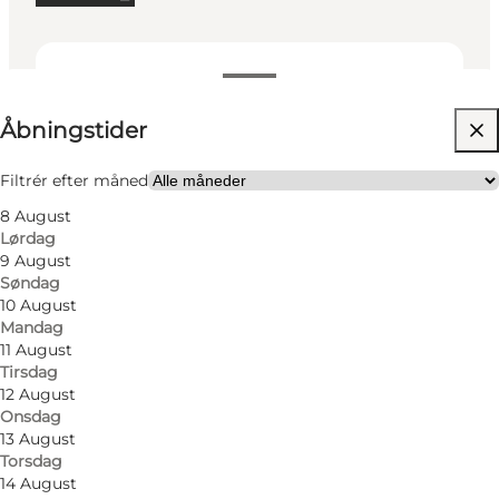
Se åbningstider
Åbningstider
Besøg hjemmeside
Hunde tilladt
Filtrér efter måned
8 August
Min partner, Venner, Børn
Lørdag
9 August
Søndag
10 August
Mandag
11 August
Tirsdag
12 August
Onsdag
13 August
Torsdag
14 August