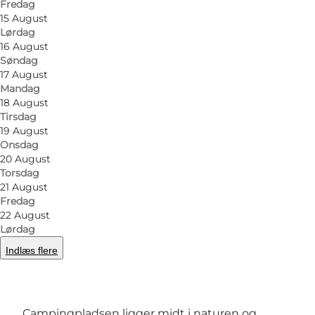
Fredag
15 August
Lørdag
16 August
Søndag
17 August
Mandag
18 August
Tirsdag
19 August
Onsdag
20 August
Foto
:
DCU Gjerrild Strand
Foto
:
Torsdag
21 August
Fredag
Forrige
Næste
22 August
Lørdag
Indlæs flere
Naturskønne omgivelser
Campingpladsen ligger midt i naturen og