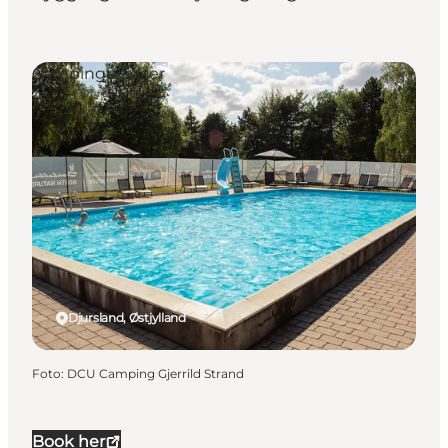
Campingpladser
Djursland, Østjylland
Foto
:
DCU Camping Gjerrild Strand
Book her