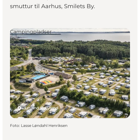
smuttur til Aarhus, Smilets By.
Campingpladser
Djursland, Østjylland
Foto
:
Lasse Løndahl Henriksen