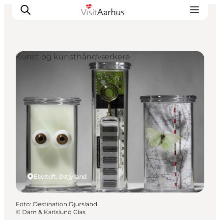
Kunst og kunsthåndværkere
Oplevelser
Kalender
Byer og steder
Planlæg ferien
Transport
Ebeltoft, Østjylland
Foto
:
Destination Djursland
©
Dam & Karlslund Glas